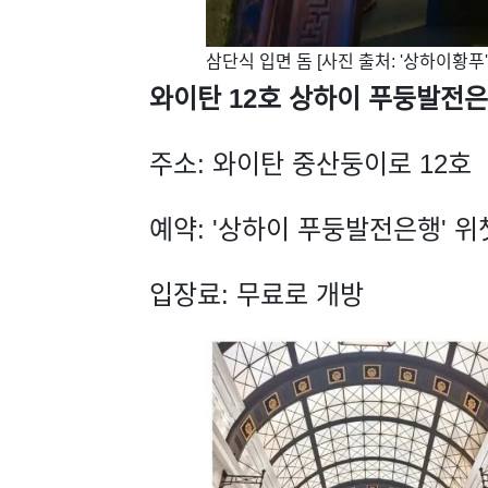
​삼단식 입면 돔 [사진 출처: '상하이황푸
와이탄 12호 상하이 푸둥발전은행
주소: 와이탄 중산둥이로 12호
예약: '상하이 푸둥발전은행' 
입장료: 무료로 개방