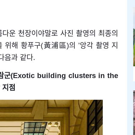
름다운 천장이야말로 사진 촬영의 최종의
 위해 황푸구(黃浦區)의 '앙각 촬영 지
다음과 같다.
otic building clusters in the
단 지점