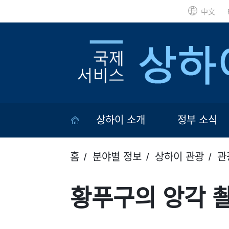
中文
상하이 소개
정부 소식
홈
분야별 정보
상하이 관광
관
황푸구의 앙각 촬