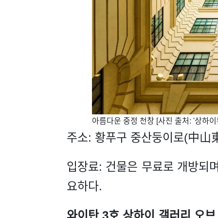
​아름다운 중정 천창 [사진 출처: '상하
주소: 황푸구 중산둥이로(中山東
입장료: 건물은 무료로 개방되며
요하다.
와이탄 3호 상하이 갤러리 오브 아트