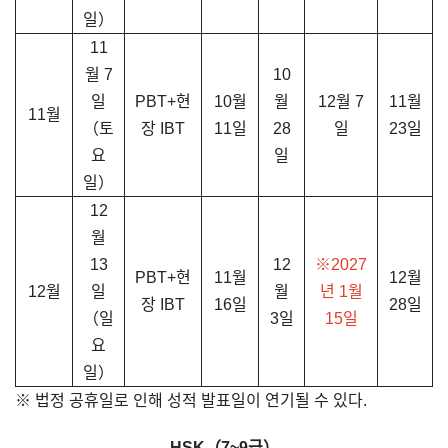
일）
11
월 7
10
일
PBT+현
10월
월
12월 7
11월
11월
（토
장 IBT
11일
28
일
23일
요
일
일）
12
월
13
12
※2027
PBT+현
11월
12월
12월
일
월
년 1월
장 IBT
16일
28일
（일
3일
15일
요
일）
※ 법정 공휴일로 인해 성적 발표일이 연기될 수 있다.
HSK（7~9급）