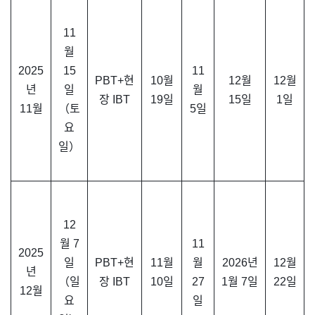
11
월
2025
15
11
PBT+현
10월
12월
12월
년
일
월
장 IBT
19일
15일
1일
11월
（토
5일
요
일）
12
월 7
11
2025
일
PBT+현
11월
월
2026년
12월
년
（일
장 IBT
10일
27
1월 7일
22일
12월
요
일