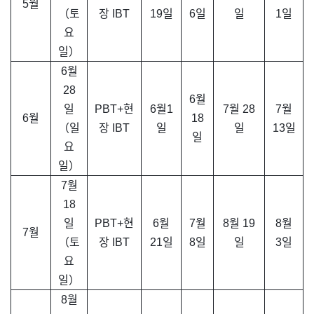
5월
（토
장 IBT
19일
6일
일
1일
요
일）
6월
28
6월
일
PBT+현
6월1
7월 28
7월
6월
18
（일
장 IBT
일
일
13일
일
요
일）
7월
18
일
PBT+현
6월
7월
8월 19
8월
7월
（토
장 IBT
21일
8일
일
3일
요
일）
8월