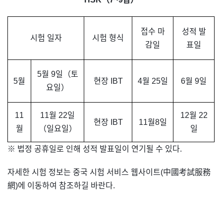
접수 마
성적 발
시험 일자
시험 형식
감일
표일
5월 9일（토
5월
현장 IBT
4월 25일
6월 9일
요일）
11
11월 22일
12월 22
현장 IBT
11월8일
월
（일요일）
일
※ 법정 공휴일로 인해 성적 발표일이 연기될 수 있다.
자세한 시험 정보는 중국 시험 서비스 웹사이트(中國考試服務
網)에 이동하여 참조하길 바란다.