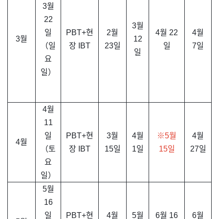
3월
22
3월
일
PBT+현
2월
4월 22
4월
3월
12
（일
장 IBT
23일
일
7일
일
요
일）
4월
11
일
PBT+현
3월
4월
※5월
4월
4월
（토
장 IBT
15일
1일
15일
27일
요
일）
5월
16
일
PBT+현
4월
5월
6월 16
6월