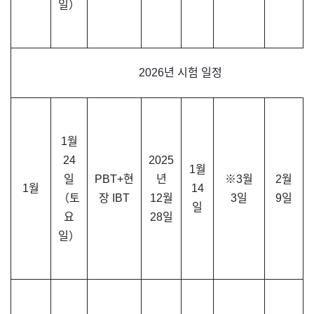
일）
2026년 시험 일정
1월
24
2025
1월
일
PBT+현
년
※3월
2월
1월
14
（토
장 IBT
12월
3일
9일
일
요
28일
일）