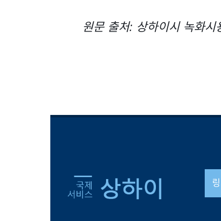
원문 출처: 상하이시 녹화시
링