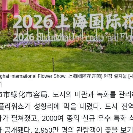
ghai International Flower Show, 上海國際花卉節) 현장 설치
]
市綠化市容局, 도시의 미관과 녹화를 관리하는
 플라워쇼가 성황리에 막을 내렸다. 도시 
가 펼쳐졌고, 2000여 종의 신규 우수 특화 식
공개됐다. 2,950만 명의 관람객이 꽃을 보