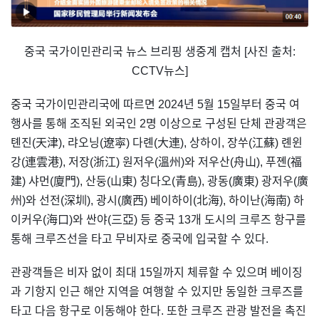
중국 국가이민관리국 뉴스 브리핑 생중계 캡처 [사진 출처:
CCTV뉴스]
중국 국가이민관리국에 따르면 2024년 5월 15일부터 중국 여
행사를 통해 조직된 외국인 2명 이상으로 구성된 단체 관광객은
톈진(天津), 랴오닝(遼寜) 다롄(大連), 상하이, 장쑤(江蘇) 롄윈
강(連雲港), 저장(浙江) 원저우(溫州)와 저우산(舟山), 푸졘(福
建) 샤먼(廈門), 산둥(山東) 칭다오(青島), 광동(廣東) 광저우(廣
州)와 선전(深圳), 광시(廣西) 베이하이(北海), 하이난(海南) 하
이커우(海口)와 싼야(三亞) 등 중국 13개 도시의 크루즈 항구를
통해 크루즈선을 타고 무비자로 중국에 입국할 수 있다.
관광객들은 비자 없이 최대 15일까지 체류할 수 있으며 베이징
과 기항지 인근 해안 지역을 여행할 수 있지만 동일한 크루즈를
타고 다음 항구로 이동해야 한다. 또한 크루즈 관광 발전을 촉진