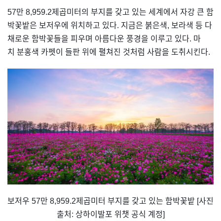
57만 8,959.2제곱미터의 부지를 갖고 있는 세계에서 자강 큰 함
박꽃밭은 보저우에 위치하고 있다. 지금은 붉은색, 보라색 등 다
채로운 함박꽃들을 피우며 아름다운 풍경을 이루고 있다. 마
치 분홍색 카펫이 들판 위에 펼쳐진 것처럼 사람을 도취시킨다.
보저우 57만 8,959.2제곱미터 부지를 갖고 있는 함박꽃밭 [사진
출처: 상하이발포 위챗 공식 계정]