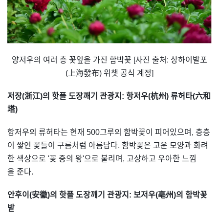
양저우의 여러 층 꽃잎을 가진 함박꽃 [사진 출처: 상하이발포
(上海發布) 위챗 공식 계정]
저장(浙江)의 핫플 도장깨기 관광지: 항저우(杭州) 류허타(六和
塔)
항저우의 류허타는 현재 500그루의 함박꽃이 피어있으며, 층층
이 쌓인 꽃들이 구름처럼 아름답다. 함박꽃은 고운 모양과 화려
한 색상으로 '꽃 중의 왕'으로 불리며, 고상하고 우아한 느낌
을 준다.
안후이(安徽)의 핫플 도장깨기 관광지: 보저우(亳州)의 함박꽃
밭