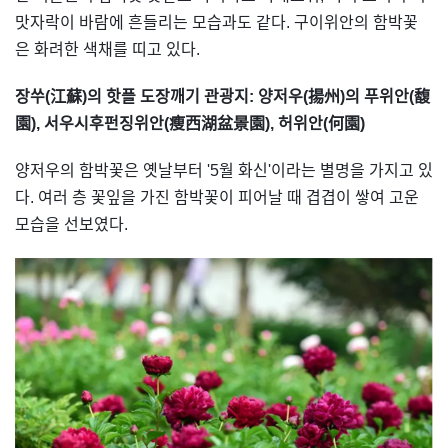
맛자락이 바람에 흔들리는 모습과도 같다. 구이위안의 함박꽃
은 화려한 색채를 띠고 있다.
장쑤(江蘇)의 핫플 도장깨기 관광지: 양저우(揚州)의 푸위안(馥
園), 서우시후펀징위안(瘦西湖盆景園), 허위안(何園)
양저우의 함박꽃은 옛날부터 '5월 화신'이라는 별명을 가지고 있
다. 여러 층 꽃잎을 가진 함박꽃이 피어날 때 겹겹이 쌓여 고운
모습을 선보였다.