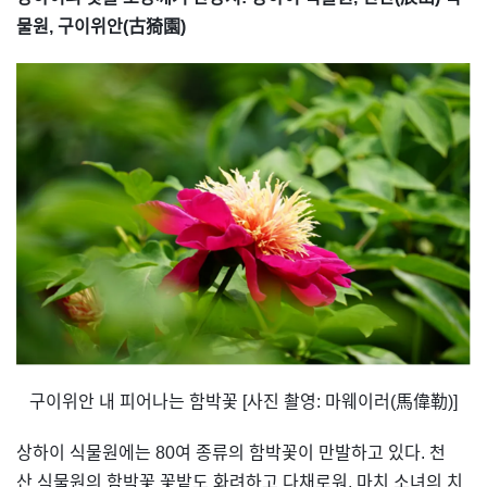
물원, 구이위안(古猗園)
구이위안 내 피어나는 함박꽃 [사진 촬영: 마웨이러(馬偉勒)]
상하이 식물원에는 80여 종류의 함박꽃이 만발하고 있다. 천
산 식물원의 함박꽃 꽃밭도 화려하고 다채로워, 마치 소녀의 치