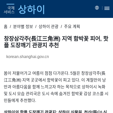
홈
분야별 정보
상하이 관광
주요 계획
창장삼각주(長江三角洲) 지역 함박꽃 피어, 핫
플 도장깨기 관광지 추천
korean.shanghai.gov.cn
봄이 저물어가고 여름이 점점 다가온다. 5월은 창장삼각주(長
江三角洲) 지역 곳곳에서 함박꽃이 피고 있다. 이 계절만의 낭
만과 아름다움을 함께 느끼고자 하는 목적으로 상하이시 녹화
및 도시 모습 관리국은 도시 속에 숨겨진 함박꽃 감상 코스를 시
민들에게 추천했다.
상하이의 핫플 도장깨기 관광지: 상하이 식물원, 천산(辰山) 식