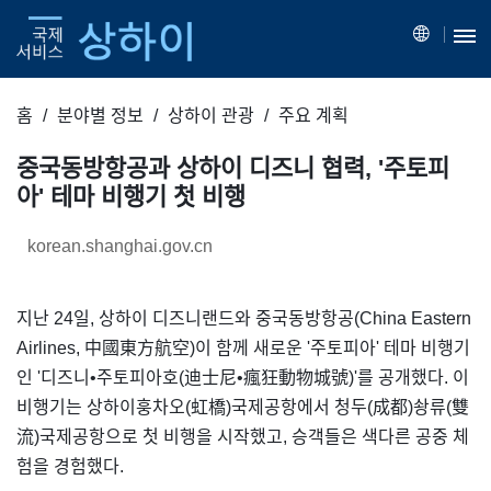
홈
분야별 정보
상하이 관광
주요 계획
중국동방항공과 상하이 디즈니 협력, '주토피
아' 테마 비행기 첫 비행
korean.shanghai.gov.cn
지난 24일, 상하이 디즈니랜드와 중국동방항공(China Eastern
Airlines, 中國東方航空)이 함께 새로운 '주토피아' 테마 비행기
인 '디즈니•주토피아호(迪士尼•瘋狂動物城號)'를 공개했다. 이
비행기는 상하이훙차오(虹橋)국제공항에서 청두(成都)솽류(雙
流)국제공항으로 첫 비행을 시작했고, 승객들은 색다른 공중 체
험을 경험했다.