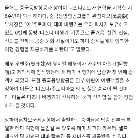
올해는 중국동방항공과 상하이 디즈니랜드가 협력을 시작한 지
8주년이 되는 해이다. 중국동방항공그룹의 완칭차오(萬慶朝)
부사장은 "이 '주토피아' 테마 비행기는 우리 회사가 보유하고
있는 6번째 동방 '디즈니 비행기' 기종으로 즐거움, 친절, 진심,
신뢰를 전하는 공중 문화 사절이기도 하며 승객들에게 행복한
여행 경험을 제공하기를 바란다"고 말했다.
배우 우옌주(吳彥姝)와 뮤지컬 배우이자 가수인 아윈가(阿雲
嘎)도 제막식에 참석했는데 새 테마 비행기에 탑승한 첫 번째 승
객이 되었다. 또한 중국동방항공은 일부 어린이 여행객들을 초
청하여 이들은 '디즈니•주토피아호'의 첫 행운 승객이 될 것이
다. 이들은 디즈니 비행기가 선사하는 '꿈과 신기함'을 함께 경험
하게 될 것이다.
상하이훙차오국제공항에서 출발하는 승객들은 탑승 전부터 특
별한 테마 여행에 몰입될 수 있도록 테마 체크인 카운터, 셀프
체크인 및 기념판 테마 탑승권 등 서비스를 제공받을 수 있다.