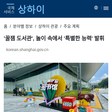
홈
분야별 정보
상하이 관광
주요 계획
'꿀잼 도서관', 놀이 속에서 '특별한 능력' 발휘
korean.shanghai.gov.cn