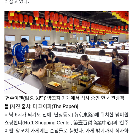
리잡고 있다.
'헌주이첸(很久以前)' 양꼬치 가게에서 식사 중인 한국 관광객
들 [사진 출처: 더 페이퍼(The Paper)]
저녁 6시가 되기도 전에, 난징둥로(南京東路)에 위치한 넘버원
쇼핑센터(No.1 Shopping Center, 第壹百貨商業中心)의 '헌주
이첸' 양꼬치 가게에는 손님들로 붐볐다. 가게 밖에까지 식사하