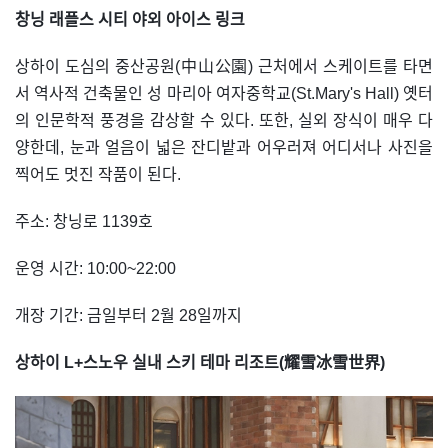
창닝 래플스 시티 야외 아이스 링크
상하이 도심의 중산공원(中山公園) 근처에서 스케이트를 타면
서 역사적 건축물인 성 마리아 여자중학교(St.Mary's Hall) 옛터
의 인문학적 풍경을 감상할 수 있다. 또한, 실외 장식이 매우 다
양한데, 눈과 얼음이 넓은 잔디밭과 어우러져 어디서나 사진을
찍어도 멋진 작품이 된다.
주소: 창닝로 1139호
운영 시간: 10:00~22:00
개장 기간: 금일부터 2월 28일까지
상하이 L+스노우 실내 스키 테마 리조트(耀雪冰雪世界)