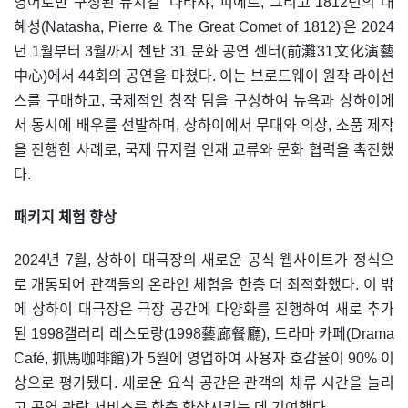
영어로만 구성된 뮤지컬 ‘나타샤, 피에르, 그리고 1812년의 대
혜성(Natasha, Pierre & The Great Comet of 1812)'은 2024
년 1월부터 3월까지 첸탄 31 문화 공연 센터(前灘31文化演藝
中心)에서 44회의 공연을 마쳤다. 이는 브로드웨이 원작 라이선
스를 구매하고, 국제적인 창작 팀을 구성하여 뉴욕과 상하이에
서 동시에 배우를 선발하며, 상하이에서 무대와 의상, 소품 제작
을 진행한 사례로, 국제 뮤지컬 인재 교류와 문화 협력을 촉진했
다.
패키지 체험 향상
2024년 7월, 상하이 대극장의 새로운 공식 웹사이트가 정식으
로 개통되어 관객들의 온라인 체험을 한층 더 최적화했다. 이 밖
에 상하이 대극장은 극장 공간에 다양화를 진행하여 새로 추가
된 1998갤러리 레스토랑(1998藝廊餐廳), 드라마 카페(Drama
Café, 抓馬咖啡館)가 5월에 영업하여 사용자 호감율이 90% 이
상으로 평가됐다. 새로운 요식 공간은 관객의 체류 시간을 늘리
고 공연 관람 서비스를 한층 향상시키는 데 기여했다.