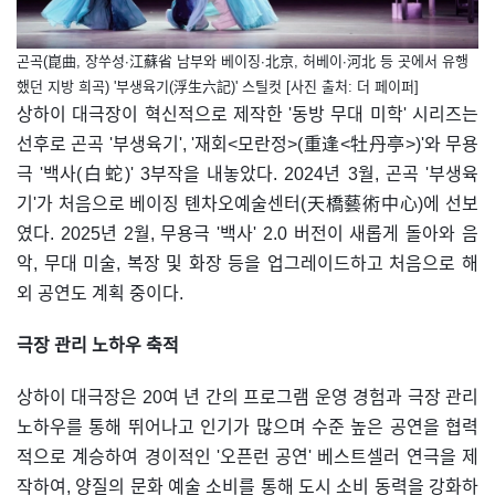
곤곡(崑曲, 장쑤성·江蘇省 남부와 베이징·北京, 허베이·河北 등 곳에서 유행
했던 지방 희곡) '부생육기(浮生六記)' 스틸컷 [사진 출처: 더 페이퍼]
상하이 대극장이 혁신적으로 제작한 '동방 무대 미학' 시리즈는
선후로 곤곡 '부생육기', '재회<모란정>(重逢<牡丹亭>)'와 무용
극 '백사(白蛇)' 3부작을 내놓았다. 2024년 3월, 곤곡 '부생육
기'가 처음으로 베이징 톈차오예술센터(天橋藝術中心)에 선보
였다. 2025년 2월, 무용극 '백사' 2.0 버전이 새롭게 돌아와 음
악, 무대 미술, 복장 및 화장 등을 업그레이드하고 처음으로 해
외 공연도 계획 중이다.
극장 관리 노하우 축적
상하이 대극장은 20여 년 간의 프로그램 운영 경험과 극장 관리
노하우를 통해 뛰어나고 인기가 많으며 수준 높은 공연을 협력
적으로 계승하여 경이적인 '오픈런 공연' 베스트셀러 연극을 제
작하여, 양질의 문화 예술 소비를 통해 도시 소비 동력을 강화하