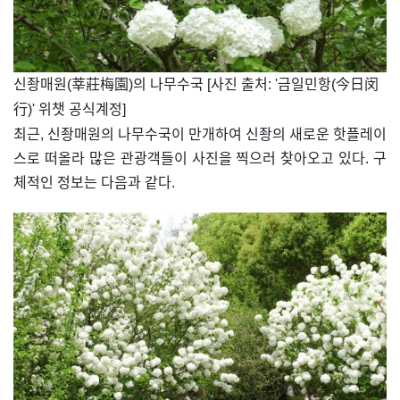
신좡매원(莘莊梅園)의 나무수국 [사진 출처: '금일민항(今日闵
行)' 위챗 공식계정]
최근, 신좡매원의 나무수국이 만개하여 신좡의 새로운 핫플레이
스로 떠올라 많은 관광객들이 사진을 찍으러 찾아오고 있다. 구
체적인 정보는 다음과 같다.