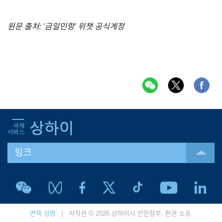
원문 출처: '금일민항' 위챗 공식계정
링크
면책 성명
| 저작권 © 2026 상하이시 인민정부. 판권 소유.