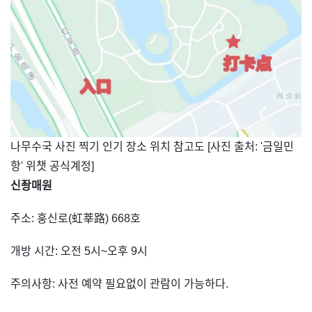
나무수국 사진 찍기 인기 장소 위치 참고도 [사진 출처: '금일민
항' 위챗 공식계정]
신좡매원
주소: 훙신로(虹莘路) 668호
개방 시간: 오전 5시~오후 9시
주의사항: 사전 예약 필요없이 관람이 가능하다.