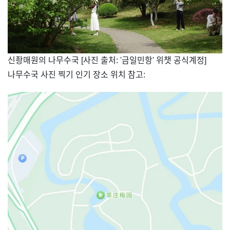
신좡매원의 나무수국 [사진 출처: '금일민항' 위챗 공식계정]
나무수국 사진 찍기 인기 장소 위치 참고: