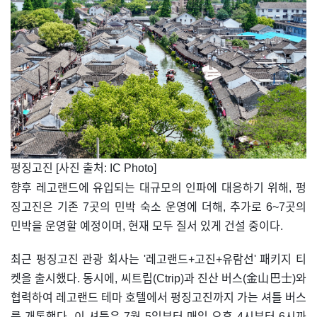
​펑징고진 [사진 출처: IC Photo]
향후 레고랜드에 유입되는 대규모의 인파에 대응하기 위해, 펑
징고진은 기존 7곳의 민박 숙소 운영에 더해, 추가로 6~7곳의
민박을 운영할 예정이며, 현재 모두 질서 있게 건설 중이다.
최근 펑징고진 관광 회사는 '레고랜드+고진+유람선' 패키지 티
켓을 출시했다. 동시에, 씨트립(Ctrip)과 진산 버스(金山巴士)와
협력하여 레고랜드 테마 호텔에서 펑징고진까지 가는 셔틀 버스
를 개통했다. 이 셔틀은 7월 5일부터 매일 오후 4시부터 6시까