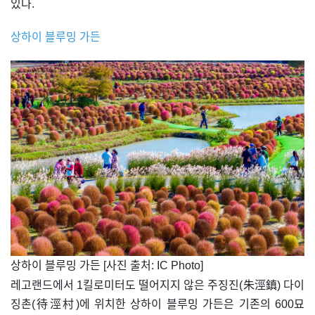
있다.
상하이 블루밍 가든
​상하이 블루밍 가든 [사진 출처: IC Photo]
레고랜드에서 1킬로미터도 떨어지지 않은 주징진(朱涇鎮) 다이
징촌(待涇村)에 위치한 상하이 블루밍 가든은 기존의 600묘