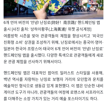
​6개 언어 버전의 '안녕! 난징로(妳好！南京路)' 핸드페인팅 맵
출시 [사진 출처: '상하이황푸(上海黃浦)' 위챗 공식계정]
여름방학 시즌을 맞아 관광객들의 체험을 향상시키고 '외국인
친화형 소비' 상권을 조성하기 위해, 난징로에서는 중국어·영어·
일본어·한국어·프랑스어·태국어 6개 언어 버전의 '안녕! 난징로'
핸드페인팅 맵을 출시했다. 다양한 특색으로 관광객들에게 새로
운 관광 체험을 선사하기 위해서이다.
핸드페인팅 맵은 대표적인 팝아트 일러스트 스타일을 사용해,
백년 역사를 자랑하는 난징로 보행자 거리의 모던함과 운치를
예술적인 형식으로 생동감 있게 표현했다. 이 맵은 단순한 내비
게이션 도구가 아니라, 관광객들의 여정에 로맨스와 서프라이즈
를 더해주는 소장 가치가 있는 거리 예술 포스터이기도 하다.