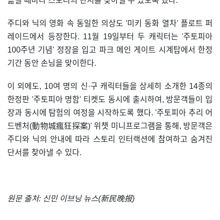
옮길 때마다 스토리의 단서를 찾아낼 수 있도록 했다.
주디와 닉의 영화 속 동일한 의상도 '미키 동화 열차' 플로트 퍼
레이드에서 등장한다. 11월 19일부터 두 캐릭터는 '주토피아
100주년 기념' 정장을 입고 파크 메인 게이트 시계탑에서 한정
기간 동안 손님을 맞이한다.
이 외에도, 10여 명의 신·구 캐릭터들을 상세히 소개한 14종의
한정판 '주토피아 명함' 티켓도 동시에 출시하여, 방문객들이 입
장과 동시에 탐험의 여정을 시작하도록 했다. '주토피아 추리 어
드벤처(動物城瘋狂探案)' 위챗 미니프로그램을 통해, 방문객은
주디와 닉의 안내에 따라 스토리 인터랙션에 참여하고 숨겨진
단서를 찾아낼 수 있다.
원문 출처: 신민 이브닝 뉴스(新民晚报)