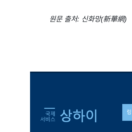
원문 출처: 신화망(新華網)
링