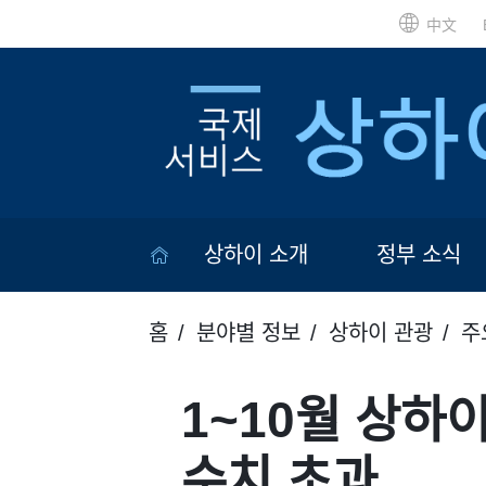
中文
상하이 소개
정부 소식
홈
분야별 정보
상하이 관광
주
1~10월 상하
수치 초과