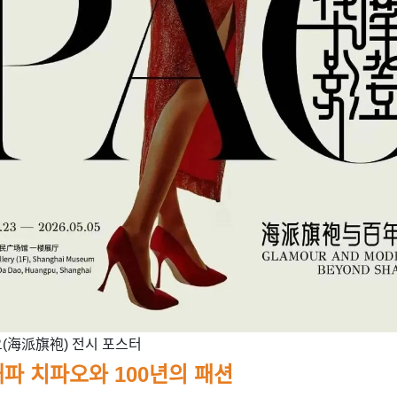
오(海派旗袍) 전시 포스터
파 치파오와 100년의 패션