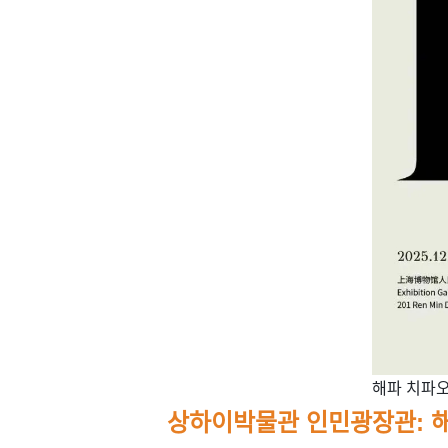
​해파 치파
상하이박물관 인민광장관: 해