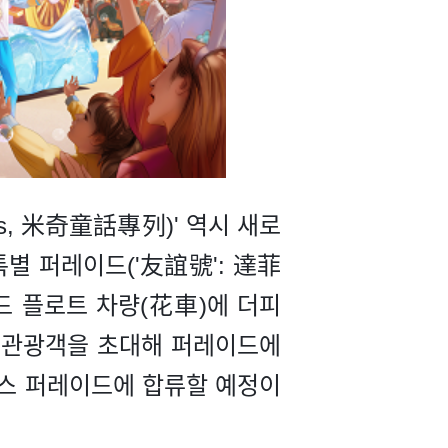
ess, 米奇童話專列)' 역시 새로
특별 퍼레이드('友誼號': 達菲
드 플로트 차량(花車)에 더피
운의 관광객을 초대해 퍼레이드에
레스 퍼레이드에 합류할 예정이