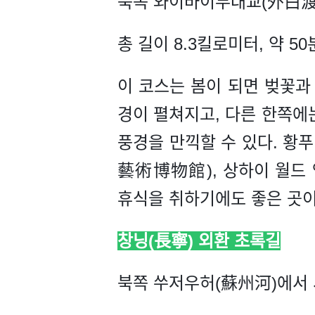
북쪽 와이바이두대교(外白渡
총 길이 8.3킬로미터, 약 50
이 코스는 봄이 되면 벚꽃과
경이 펼쳐지고, 다른 한쪽에
풍경을 만끽할 수 있다. 황푸 강
藝術博物館), 상하이 월드 
휴식을 취하기에도 좋은 곳이
창닝(長寧) 외환 초록길
북쪽 쑤저우허(蘇州河)에서