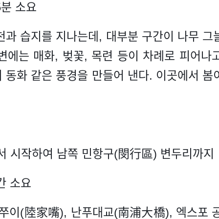
5분 소요
천과 습지를 지나는데, 대부분 구간이 나무 그
변에는 매화, 벚꽃, 목련 등이 차례로 피어나
 동화 같은 풍경을 만들어 낸다. 이곳에서 봄
서 시작하여 남쪽 민항구(閔行區) 변두리까지
간 소요
이(陸家嘴), 난푸대교(南浦大橋), 엑스포 공