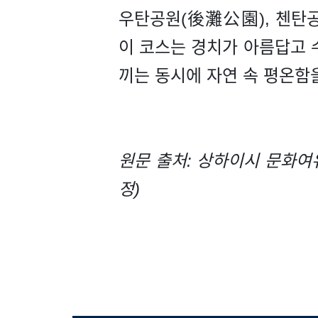
우탄공원(後灘公園), 첸탄
이 코스는 경치가 아름답고 
끼는 동시에 자연 속 평온함을
원문 출처: 상하이시 문화여
정)