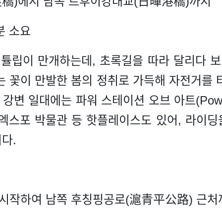
橋)에서 남쪽 르후이강대교(日暉港橋)까지
분 소요
 튤립이 만개하는데, 초록길을 따라 달리다 보
는 꽃이 만발한 봄의 정취로 가득해 자전거를 
변 일대에는 파워 스테이션 오브 아트(Power S
엑스포 박물관 등 핫플레이스도 있어, 라이
다.
 시작하여 남쪽 후칭핑공로(滬青平公路) 근처