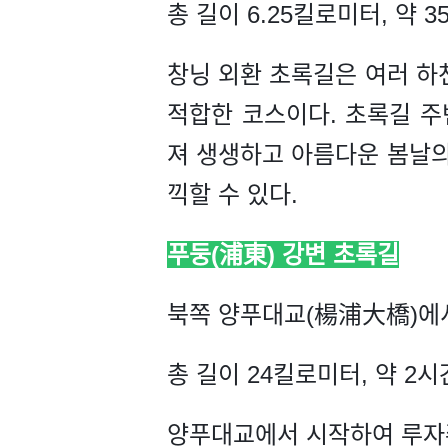
총 길이 6.25킬로미터, 약 3
창닝 외환 초록길은 여러 하
적합한 코스이다. 초록길 주
져 생생하고 아름다운 봄날의
끽할 수 있다.
푸둥(浦東) 강변 초록길
북쪽 양푸대교(楊浦大橋)에
총 길이 24킬로미터, 약 2시
양푸대교에서 시작하여 루자쭈