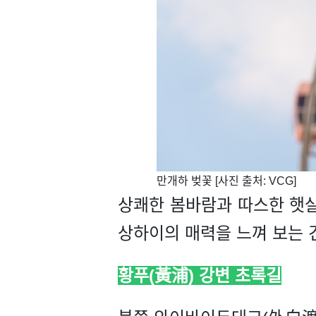
​만개하 벚꽃 [사진 출처: VCG]
상쾌한 봄바람과 따스한 햇살
상하이의 매력을 느껴 보는 
황푸(黃浦) 강변 초록길