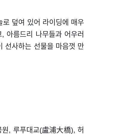
늘로 덮여 있어 라이딩에 매우
고, 아름드리 나무들과 어우러
이 선사하는 선물을 마음껏 만
원, 루푸대교(盧浦大橋), 허