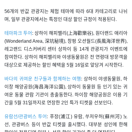
56개의 반값 관광지는 체험 테마에 따라 6대 카테고리로 나뉘
며, 일부 관광지에서는 특정인 대상 할인 규정이 적용된다.
테마파크 투어
: 상하이 해피밸리(上海歡樂谷), 원더랜드 애리아
(Wonderland Area, 深坑秘境), 창펑 오션월드(長風海洋世界),
레고랜드 디스커버리 센터 상하이 등 14개 관광지가 이벤트에
참여한다. 상하이 해피밸리와 야생동물원은 전 연령대 방문객을
대상으로 제공하는 할인 혜택을 5월 16일로 앞당겨 시작한다.
바다의 귀여운 친구들과 함께하는 여행
: 상하이 야생동물원, 하
이창 해양공원(海昌海洋公園), 상하이 동물원 등 인기 있는 귀
여운 동물 관람 기관이 총출동한다. 하이창 해양공원은 이용 기
간을 5월 31일까지로 연장한 2인 특가 티켓을 선보인다.
유람선/관광버스 투어
: 푸장(浦江) 유람, 쑤저우허(蘇州河) 노
선, 관광버스 등이 반값 티켓을 출시했다. 대부분 성인에 한해