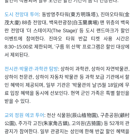
할인이 적용되며 일부 노선은 할인 기간이 좀 더 연장된다.
도시 전망대 투어
: 동방명주타워(東方明珠塔), 진마오타워(金
茂大廈) 88층 전망대, 백옥란광장(白玉蘭廣場) 맨 위층의 백옥
란 전망대 '더 스테이지(The Stage)' 등 도시 랜드마크가 할인
이벤트에 참여한다. 진마오 타워 반값 티켓 사용 시간은
8:30~15:00로 제한되며, '구름 위 산책' 프로그램은 할인 대상에
서 제외된다.
전시관·박물관·과학관 탐방
: 상하이 과학관, 상하이 자연박물관,
상하이 천문관, 상하이 자동차 박물관 등 과학 보급 기관에서 할
인 혜택이 제공되며, 일부 기관은 '박물관의 날'(5월 18일)에 무
료 입장 혜택을 동시에 선보인다. 현역 군인 가족은 특별 할인을
받을 수 있다.
교외 정원 에코 투어
: 천산 식물원(辰山植物園), 구춘공원(顧村
公園), 주가각 고진(朱家角古鎮), 고의원(古猗園) 등 52개의 관
광지가 참여한다. 일부 관광지는 성인에 한해 반값 할인 혜택을