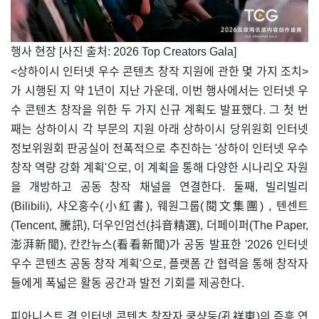
​행사 현장 [사진 출처: 2026 Top Creators Gala]
<상하이시 인터넷 우수 콘텐츠 창작 지원에 관한 몇 가지 조치>
가 시행된 지 약 1년이 지난 가운데, 이번 행사에서는 인터넷 우
수 콘텐츠 창작을 위한 두 가지 신규 계획도 발표했다. 그 첫 번
째는 상하이시 각 부문의 지원 아래 상하이시 당위원회 인터넷
정보위원회 판공실이 전폭적으로 추진하는 '상하이 인터넷 우수
창작 역량 강화 계획'으로, 이 계획을 통해 다양한 시나리오 자원
을 개방하고 공동 창작 채널을 연결한다. 둘째, 빌리빌리
(Bilibili), 샤오훙수(小紅書), 웨원그룹(閱文集團) , 텐센트
(Tencent, 騰訊), 더우인엄선(抖音精選), 더페이퍼(The Paper,
澎湃新聞), 칸칸뉴스(看看新聞)가 공동 발표한 '2026 인터넷
우수 콘텐츠 공동 창작 계획'으로, 플랫폼 간 협력을 통해 창작자
들에게 폭넓은 활동 공간과 발전 기회를 제공한다.
피아니스트 겸 인터넷 콘텐츠 창작자 쿵샹둥(孔祥東)의 즉흥 연