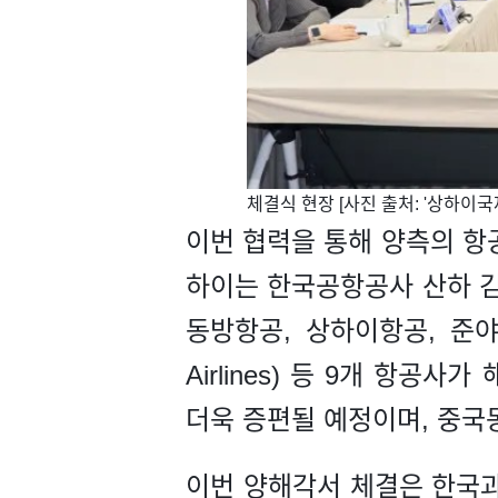
​체결식 현장 [사진 출처: '상하
이번 협력을 통해 양측의 항
하이는 한국공항공사 산하 김포
동방항공, 상하이항공, 준야오
Airlines) 등 9개 항공
더욱 증편될 예정이며, 중국
이번 양해각서 체결은 한국과