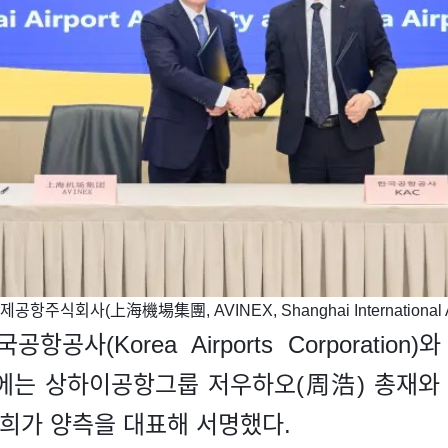
항주식회사(上海機場集團, AVINEX, Shanghai International Airpo
공사(Korea Airports Corporati
결식에는 상하이공항그룹 저우하오(周浩) 총재
재희가 양측을 대표해 서명했다.