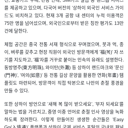
전, 교통카드 구매, 관광 안내, SIM카드 발급 등 원스톱 서비스
를 제공하고 있으며, 다국어 버전의 '상하이 외국인 서비스 가이
드'도 비치하고 있다. 현재 3개 공항 내 센터의 누적 이용객은
75만 명을 넘어섰으며, 외국인으로부터 받은 칭찬 평가도 13만
건에 달한다.
체험 공간은 중국 전통 서재 형식으로 꾸며졌으며, 붓과 먹, 종
이, 벼루를 갖추고 현장 직원이 외국인 방문객에게 '福(복)' 자 쓰
기를 지도하고, '福'자를 거꾸로 붙이는 민속의 유래도 설명한다.
동방명주(東方明珠), 와이탄(外灘) 등 상하이 랜드마크와 '문신
(門神)', '여의(如意)' 등 전통 길상 문양을 활용한 연화(年畫) 템
플릿도 마련되어, 방문객이 직접 탁본으로 나만의 춘절 풍경을
만들 수 있다.
또한 상하이 방언으로 '새해 복 많이 받으세요', '부자 되세요'를
말하는 법을 가르치고, 중영 이중 언어로 춘절 인사 영상을 녹화
하도록 장려한다. 이렇게 만들어진 생생한 순간들은 'Easy
Go(入境通)' 플랫폼과 상하이 국제 서비스 포털의 국내외 채널