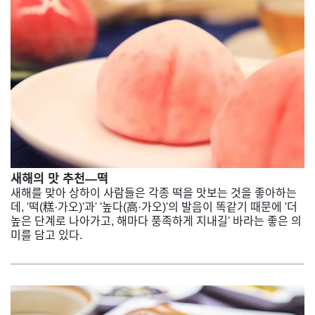
새해의 맛 추천—떡
새해를 맞아 상하이 사람들은 각종 떡을 맛보는 것을 좋아하는
데, '떡(糕·가오)'과' '높다(高·가오)'의 발음이 똑같기 때문에 '더
높은 단계로 나아가고, 해마다 풍족하게 지내길' 바라는 좋은 의
미를 담고 있다.