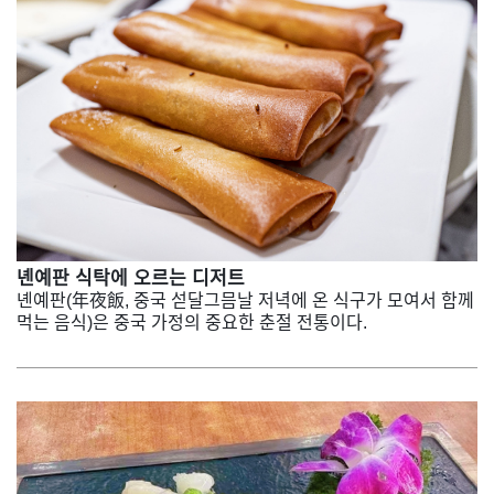
녠예판 식탁에 오르는 디저트
녠예판(年夜飯, 중국 섣달그믐날 저녁에 온 식구가 모여서 함께
먹는 음식)은 중국 가정의 중요한 춘절 전통이다.