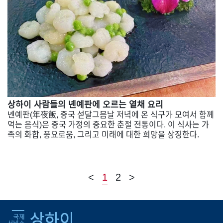
상하이 사람들의 녠예판에 오르는 열채 요리
녠예판(年夜飯, 중국 섣달그믐날 저녁에 온 식구가 모여서 함께
먹는 음식)은 중국 가정의 중요한 춘절 전통이다. 이 식사는 가
족의 화합, 풍요로움, 그리고 미래에 대한 희망을 상징한다.
<
1
2
>