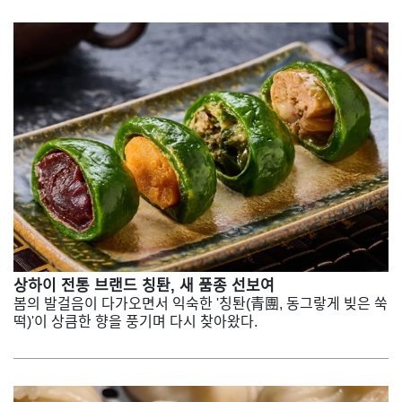
상하이 전통 브랜드 칭퇀, 새 품종 선보여
봄의 발걸음이 다가오면서 익숙한 '칭퇀(青團, 동그랗게 빚은 쑥
떡)'이 상큼한 향을 풍기며 다시 찾아왔다.