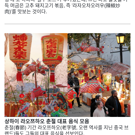
득 머금은 고추 돼지고기 볶음, 즉 '라자오차오러우(辣椒炒
肉)'를 맛보는 것이다.
상하이 라오쯔하오 춘절 대표 음식 모음
춘절(春節) 기간 라오쯔하오(老字號, 오랜 역사를 지닌 중국 브
랜드)들도 그들의 대표 음식을 선보인다.