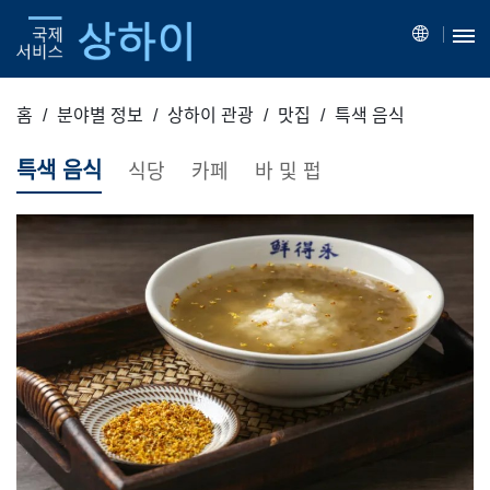
홈
분야별 정보
상하이 관광
맛집
특색 음식
특색 음식
식당
카페
바 및 펍