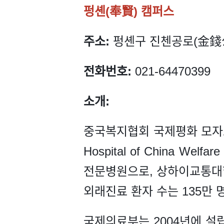
펑셴(奉賢) 캠퍼스
주소:
펑셴구 진첸공로(金錢公路
전화번호:
021-64470399
소개:
중국복지협회 국제평화 모자보건원(婦幼
Hospital of China We
전문병원으로, 상하이교통대학
외래진료 환자 수는 135만 
국제의료부는 2004년에 설