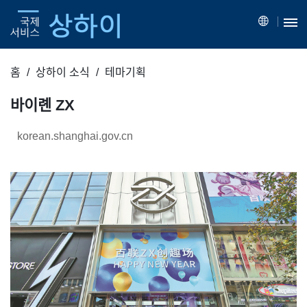
홈
상하이 소식
테마기획
바이롄 ZX
korean.shanghai.gov.cn