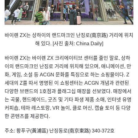
바이롄 ZX는 상하이의 랜드마크인 난징로(南京路) 거리에 위치
해 있다. [사진 출처: China Daily]
바이롄 ZX는 바이롄 ZX 크리에이티브 센터를 줄인 말로, 상하
이의 랜드마크인 난징로 거리에 위치해 있으며, 애니메이션, 만
화, 게임, 소설 등 ACGN 문화를 특징으로 하는 쇼핑몰이다. Z
세대의 Z를 따서 명명된 이 쇼핑센터는 ACGN 개념과 관련된
다양한 브랜드의 1호점과 플래그십 매장을 선보였다. 매장에서
는 곡물, 핸드메이드, 굿즈 및 기타 파생 제품 소매, 인터넷 유명
커피숍, 테마 레스토랑, VR 놀이, 클로 머신, 캡슐 토이 등 다양
한 콘텐츠를 제공한다.
주소: 황푸구(黃浦區) 난징동로(南京東路) 340-372호