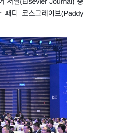
lsevier Journal) 총
영자 패디 코스그레이브(Paddy