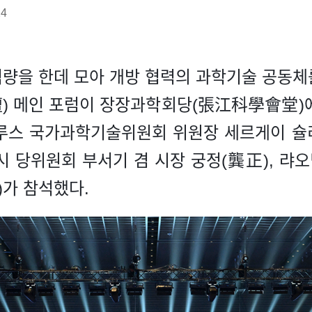
24
을 한데 모아 개방 협력의 과학기술 공동체를 구
 메인 포럼이 장장과학회당(張江科學會堂)에
스 국가과학기술위원회 위원장 세르게이 슐리치코프(
시 당위원회 부서기 겸 시장 궁정(龔正), 랴
)가 참석했다.