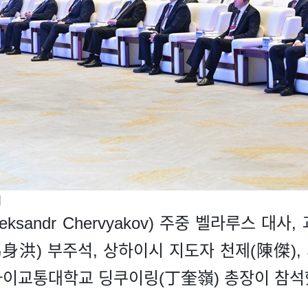
]
sandr Chervyakov) 주중 벨라루스 대사
洪) 부주석, 상하이시 지도자 천제(陳傑),
하이교통대학교 딩쿠이링(丁奎嶺) 총장이 참석