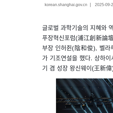
|
korean.shanghai.gov.cn
2025-09-
글로벌 과학기술의 지혜와 역량
푸장혁신포럼(浦江創新論壇)
부장 인허쥔(陰和俊), 벨라루
가 기조연설을 했다. 상하이
기 겸 성장 왕신웨이(王新偉