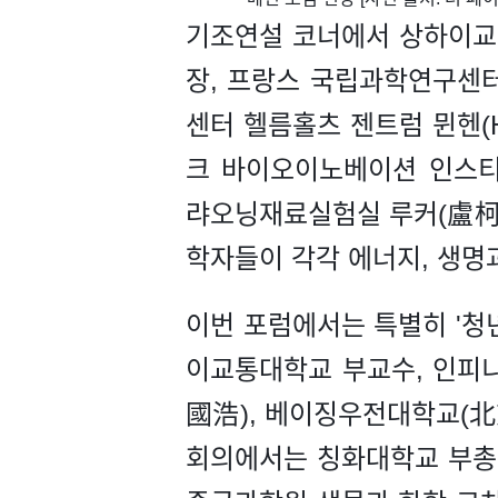
기조연설 코너에서 상하이교
장, 프랑스 국립과학연구센터 
센터 헬름홀츠 젠트럼 뮌헨(Helmh
크 바이오이노베이션 인스티튜트(Bio
랴오닝재료실험실 루커(盧柯)
학자들이 각각 에너지, 생명
이번 포럼에서는 특별히 '청
이교통대학교 부교수, 인피니전
國浩), 베이징우전대학교(北
회의에서는 칭화대학교 부총장 