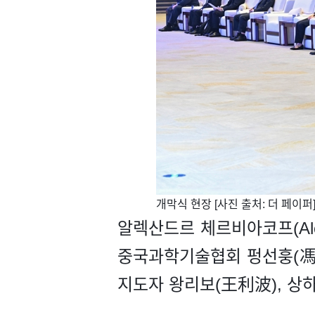
​개막식 현장 [사진 출처: 더 페이퍼
알렉산드르 체르비아코프(Alek
중국과학기술협회 펑선훙(馮身
지도자 왕리보(王利波), 상