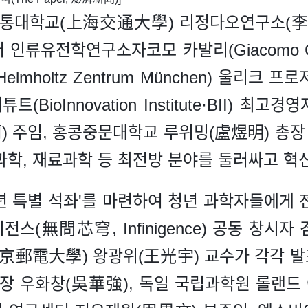
통대학교(上海交通大學) 리정다오연구소(李
인류유전학연구소자코모 카발리(Giacomo Cav
oltz Zentrum München) 울리크 프로저(U
Innovation Institute·BII) 최고경영자
 주임, 홍콩중문대학교 루위밍(盧煜明) 총장 
과학, 재료과학 등 최전방 분야를 둘러싸고 혁
년 특별 석좌'를 마련하여 청년 과학자들에게 
스(無問芯穹, Infinigence) 공동 창시
京郵電大學) 왕광위(王光宇) 교수가 각각 
우화창(吳華強), 독일 국립과학원 롤랜드 아이어스