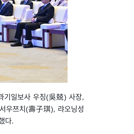
, 과기일보사 우징(吳兢) 사장,
 서우쯔치(壽子琪), 랴오닝성
했다.