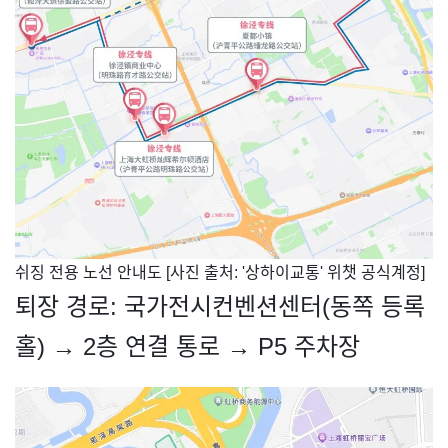
​쉬징 전용 노선 안내도 [사진 출처: '상하이교통' 위챗 공식계정]
퇴장 경로: 국가전시컨벤션센터(동쪽 등록
홀) → 2층 연결 통로 → P5 주차장