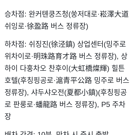
승차점: 완커톈쿵즈청(쑹저대로·崧澤大道
쉬잉로·徐盈路 버스 정류장)
하차점: 쉬징진(徐泾鎮) 상업센터(밍주로
위차이로·明珠路育才路 버스 정류장), 상
하이 다훙차오 찬후이(大虹橋燦輝) 힐튼
호텔(후칭핑공로·滬青平公路 밍주로 버스
정류장), 샤두샤오전(夏都小鎮)(후칭핑공
로 판룽로·蟠龍路 버스 정류장), P5 주차
장
배차 간격: 10분, 만차 시 즉시 출발