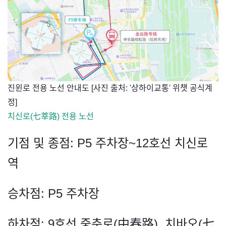
​진윈로 전용 노선 안내도 [사진 출처: '상하이교통' 위챗 공식계
정]
치신로(七莘路) 전용 노선
기점 및 종점: P5 주차장~12호선 치신로
역
승차점: P5 주차장
하차점: 9호선 중춘로(中春路), 치바오(七