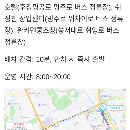
호텔(후칭핑공로 밍주로 버스 정류장), 쉬
징진 상업센터(밍주로 위차이로 버스 정류
장), 완커톈쿵즈청(쑹저대로 쉬잉로 버스
정류장)
배차 간격: 10분, 만차 시 즉시 출발
운영 시간: 8:00~20:00