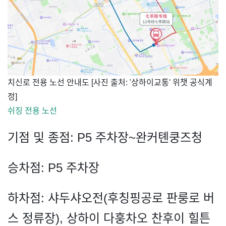
​치신로 전용 노선 안내도 [사진 출처: '상하이교통' 위챗 공식계
정]
쉬징 전용 노선
기점 및 종점: P5 주차장~완커톈쿵즈청
승차점: P5 주차장
하차점: 샤두샤오전(후칭핑공로 판룽로 버
스 정류장), 상하이 다훙차오 찬후이 힐튼