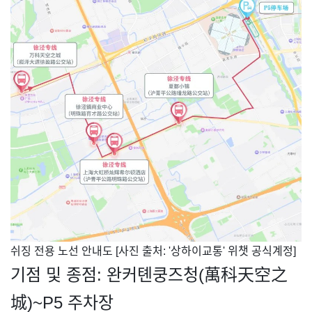
​쉬징 전용 노선 안내도 [사진 출처: '상하이교통' 위챗 공식계정]
기점 및 종점: 완커톈쿵즈청(萬科天空之
城)~P5 주차장