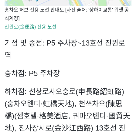
​훙차오 허브 전용 노선 안내도 [사진 출처: '상하이교통' 위챗 공
식계정]
진윈로(金運路) 전용 노선
기점 및 종점: P5 주차장~13호선 진윈로
역
승차점: P5 주차장
하차점: 선창로사오훙로(申長路紹虹路)
(훙차오톈디·虹橋天地), 천쓰차오(陳思
橋)(젬호텔·格美酒店, 궈마오톈디·國貿天
地), 진사장시로(金沙江西路) 13호선 진