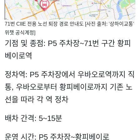
​71번 CIIE 전용 노선 퇴장 경로 안내도 [사진 출처: '상하이교통'
위챗 공식계정]
기점 및 종점: P5 주차장~71번 구간 황피
베이로역
정차역: P5 주차장에서 우바오로역까지 직
통, 우바오로부터 황피베이로까지 기존 노
선을 따라 각 역 정차
배차 간격: 5~15분
운영 시간: P5 주차장~황피베이로