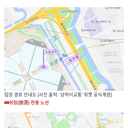
​입장 경로 안내도 [사진 출처: '상하이교통' 위챗 공식계정]
🚌
쉬징(徐涇) 전용 노선