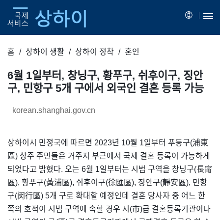
홈
상하이 생활
상하이 정착
혼인
6월 1일부터, 창닝구, 황푸구, 쉬후이구, 징안
구, 민항구 5개 구에서 외국인 결혼 등록 가능
korean.shanghai.gov.cn
상하이시 민정국에 따르면 2023년 10월 1일부터 푸둥구(浦東
區) 상주 주민들은 거주지 부근에서 국제 결혼 등록이 가능하게
되었다고 밝혔다. 오는 6월 1일부터는 시범 구역을 창닝구(長甯
區), 황푸구(黃浦區), 쉬후이구(徐匯區), 징안구(靜安區), 민항
구(闵行區) 5개 구로 확대할 예정인데 결혼 당사자 중 어느 한
쪽의 호적이 시범 구역에 속할 경우 시(市)급 결혼등록기관이나