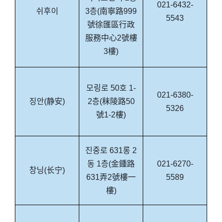
021-6432-
쉬후이
3층(南寧路999
5543
號徐匯區行政
服務中心2號樓
3樓)
모링로 50호 1-
021-6380-
징안(静安)
2층(秣陵路50
5326
號1-2樓)
진중로 631롱 2
동 1층(金鍾路
021-6270-
창닝(长宁)
631弄2號樓一
5589
樓)