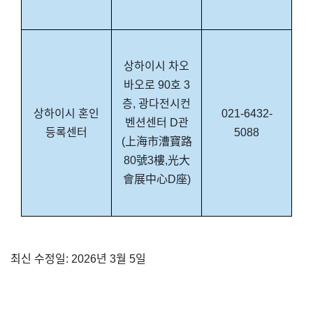
상하이시 차오
바오로 90호 3
층, 광다전시컨
상하이시 혼인
021-6432-
벤션센터 D관
등록센터
5088
(上海市漕寶路
80號3樓,光大
會展中心D座)
최신 수정일: 2026년 3월 5일