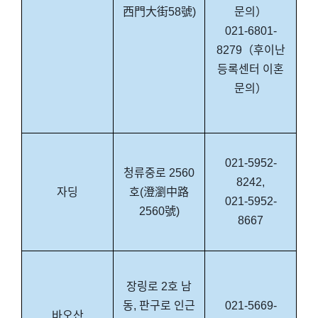
西門大街58號)
문의）
021-6801-
8279（후이난
등록센터 이혼
문의）
021-5952-
청류중로 2560
8242,
자딩
호(澄瀏中路
021-5952-
2560號)
8667
장링로 2호 남
동, 판구로 인근
021-5669-
바오산