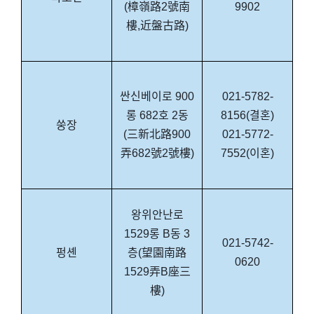
(樟嶺路2號南
9902
樓,近盤古路)
싼신베이로 900
021-5782-
롱 682호 2동
8156(결혼)
쑹장
(三新北路900
021-5772-
弄682號2號樓)
7552(이혼)
왕위안난로
1529롱 B동 3
021-5742-
펑셴
층(望園南路
0620
1529弄B座三
樓)