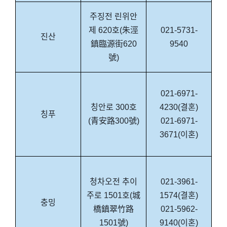
주징전 린위안
제 620호(朱涇
021-5731-
진산
鎮臨源街620
9540
號)
021-6971-
칭안로 300호
4230(결혼)
칭푸
(青安路300號)
021-6971-
3671(이혼)
청차오전 추이
021-3961-
주로 1501호(城
1574(결혼)
충밍
橋鎮翠竹路
021-5962-
1501號)
9140(이혼)