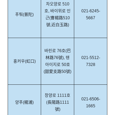
차오양로 510
호, 바이위로 인
021-6245-
푸퉈(普陀)
근(曹楊路510
5667
號,近白玉路)
바린로 76호(巴
林路76號), 톈
021-5512-
훙커우(虹口)
아이지로 50호
7328
(甜愛支路50號)
창양로 1111호
021-6506-
양푸(楊浦)
(長陽路1111
1665
號)