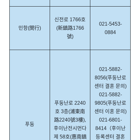
신전로 1766호
021-5453-
민항(閔行)
(新鎮路1766
0884
號)
021-5882-
8056(푸둥난로
센터 결혼 문의)
021-5882-
푸둥난로 2240
9805(푸둥난로
호 3층(浦東南
센터 이혼 문의)
路2240號3樓),
021-6801-
푸둥
후이난전시먼다
8414（후이난
제 58호(惠南鎮
등록센터 결혼