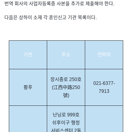
번역 회사의 사업자등록증 사본을 추가로 제출해야 한다.
다음은 상하이 소재 각 혼인신고 기관 목록이다.
기관
주소
연락처
장시중로 250호
021-6377-
황푸
(江西中路250
7913
號)
난닝로 999호
쉬후이구 행정
서비스센터 2동