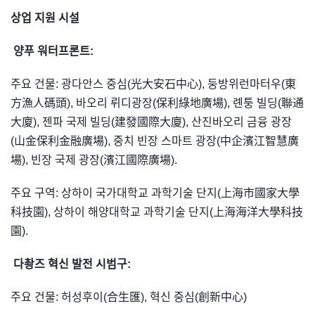
상업 지원 시설
양푸 워터프론트:
주요 건물: 광다안스 중심(光大安石中心), 둥방위런마터우(東
方漁人碼頭), 바오리 뤼디광장(保利綠地廣場), 롄퉁 빌딩(聯通
大廈), 젠파 국제 빌딩(建發國際大廈), 산진바오리 금융 광장
(山金保利金融廣場), 중치 빈장 스마트 광장(中企濱江智慧廣
場), 빈장 국제 광장(濱江國際廣場).
주요 구역: 상하이 국가대학교 과학기술 단지(上海市國家大學
科技園), 상하이 해양대학교 과학기술 단지(上海海洋大學科技
園).
다촹즈 혁신 발전 시범구:
주요 건물: 허성후이(合生匯), 혁신 중심(創新中心)