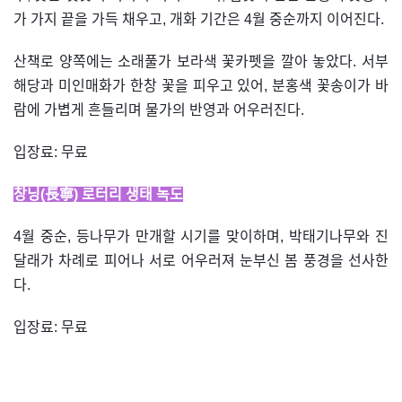
가 가지 끝을 가득 채우고, 개화 기간은 4월 중순까지 이어진다.
산책로 양쪽에는 소래풀가 보라색 꽃카펫을 깔아 놓았다. 서부
해당과 미인매화가 한창 꽃을 피우고 있어, 분홍색 꽃송이가 바
람에 가볍게 흔들리며 물가의 반영과 어우러진다.
입장료: 무료
창닝(長寧) 로터리 생태 녹도
4월 중순, 등나무가 만개할 시기를 맞이하며, 박태기나무와 진
달래가 차례로 피어나 서로 어우러져 눈부신 봄 풍경을 선사한
다.
입장료: 무료