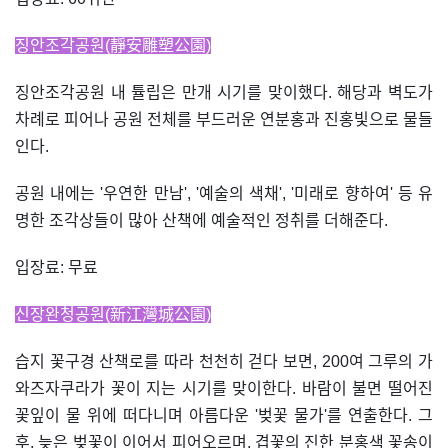
징안조각공원(靜安雕塑公園)
징안조각공원 내 튤립은 만개 시기를 맞이했다. 해당과 벽도가
차례로 피어나 공원 전체를 부드러운 연분홍과 진홍빛으로 물들
인다.
공원 내에는 '우연한 만남', '예술의 색채', '미래로 향하여' 등 유
명한 조각상들이 많아 산책에 예술적인 정취를 더해준다.
입장료: 무료
신장완청공원(新江灣城公園)
습지 꽃구경 산책로를 따라 천천히 걷다 보면, 200여 그루의 가
와즈자쿠라가 꽃이 지는 시기를 맞이한다. 바람이 불면 떨어진
꽃잎이 물 위에 떠다니며 아름다운 '벚꽃 물가'를 연출한다. 그
후, 늦은 벚꽃이 이어서 피어오르며, 겹꽃의 진한 분홍색 꽃송이