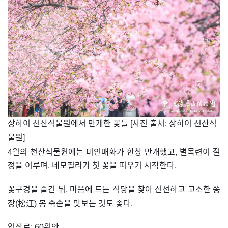
​상하이 천산식물원에서 만개한 꽃들 [사진 출처: 상하이 천산식
물원]
4월의 천산식물원에는 미인매화가 한창 만개했고, 별목련이 절
정을 이루며, 네모필라가 첫 꽃을 피우기 시작한다.
꽃구경을 즐긴 뒤, 마음에 드는 식당을 찾아 신선하고 고소한 쑹
장(松江) 봄 죽순을 맛보는 것도 좋다.
입장료: 60위안