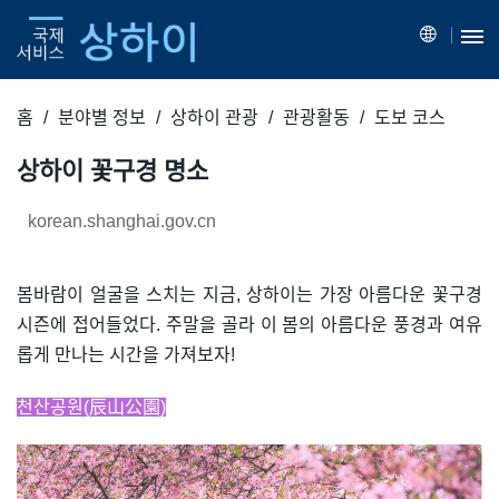
홈
분야별 정보
상하이 관광
관광활동
도보 코스
상하이 꽃구경 명소
korean.shanghai.gov.cn
봄바람이 얼굴을 스치는 지금, 상하이는 가장 아름다운 꽃구경
시즌에 접어들었다. 주말을 골라 이 봄의 아름다운 풍경과 여유
롭게 만나는 시간을 가져보자!
천산공원(辰山公園)