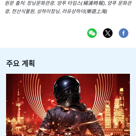
원문 출처: 창닝문화관광, 양푸 타임스(楊浦時報), 양푸 문화관
광, 천산식물원, 상하이창닝, 러유상하이(樂遊上海)
주요 계획