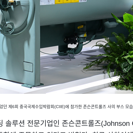
던 제6회 중국국제수입박람회(CIIE)에 참가한 존슨콘트롤즈 사의 부스 모습. [
솔루션 전문기업인 존슨콘트롤즈(Johnson Co