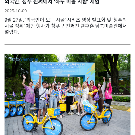
외국인, 칭푸 진쩌에서 '하루 마을 사람' 체험
2025-10-09
9월 27일, '외국인이 보는 시골' 시리즈 영상 발표회 및 '청푸의
시골 정취' 체험 행사가 칭푸구 진쩌진 롄후촌 남북미술관에서
열렸다.