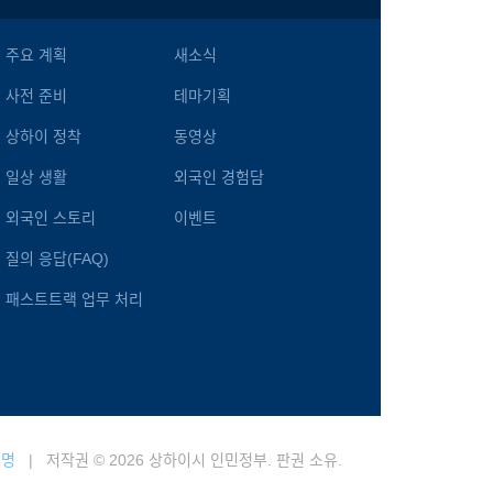
주요 계획
새소식
사전 준비
테마기획
상하이 정착
동영상
일상 생활
외국인 경험담
외국인 스토리
이벤트
질의 응답(FAQ)
패스트트랙 업무 처리
성명
| 저작권 © 2026 상하이시 인민정부. 판권 소유.