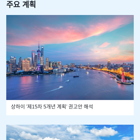
주요 계획
상하이 '제15차 5개년 계획' 권고안 해석