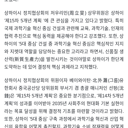
상하이시 정치협상회의 저우리민(周立旻) 상무위원은 상하이
'제15차 5개년 계획 '에 큰 관심을 가지고 있다고 밝혔다. 특히
국제 과학기술 혁신 중심 건설과 관련해 교육, 과학기술, 인재의
협력 추진으로 핵심 동력을 제공해야 한다고 강조했다. 또한, 상
하이의 '5대 중심' 건설 중 과학기술 혁신 중심은 핵심적인 지지
와 지렛대 역할을 담당하는 중요한 고리라고 하면서, 신품질 생
산력(新質生產力)을 발전시키는 것이야말로 상하이가 한단계
도약하는 데 있어 결정적 핵심 과제라고 지적했다.
상하이시 정치협상회의 위원이자 베이와이탄·北外灘(그룹)유
한회사 중국공산당 당위원회 부서기 겸 총괄 매니저인 선펑(沈
鋒)은 '제15차 5개년 계획'은 중요한 분기점으로, '제14차 5개년
계획'의 성과를 이어받아 2035년 사회주의 현대화 기본 실현이
라는 목표 달성을 위해 결정적 기초를 마련할 것이라고 밝혔다.
또한, 상하이 '5대 중심' 구축 과정에서 과학기술 혁신과 산업 혁
신의 융합을 어떻게 촉진할지, 과학기술 소비 잠재력을 어떻게