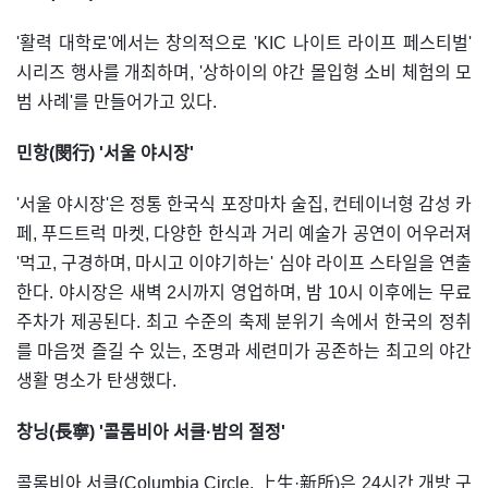
'활력 대학로'에서는 창의적으로 'KIC 나이트 라이프 페스티벌'
시리즈 행사를 개최하며, '상하이의 야간 몰입형 소비 체험의 모
범 사례'를 만들어가고 있다.
민항(閔行) '서울 야시장'
'서울 야시장'은 정통 한국식 포장마차 술집, 컨테이너형 감성 카
페, 푸드트럭 마켓, 다양한 한식과 거리 예술가 공연이 어우러져
'먹고, 구경하며, 마시고 이야기하는' 심야 라이프 스타일을 연출
한다. 야시장은 새벽 2시까지 영업하며, 밤 10시 이후에는 무료
주차가 제공된다. 최고 수준의 축제 분위기 속에서 한국의 정취
를 마음껏 즐길 수 있는, 조명과 세련미가 공존하는 최고의 야간
생활 명소가 탄생했다.
창닝(長寧) '콜롬비아 서클·밤의 절정'
콜롬비아 서클(Columbia Circle, 上生·新所)은 24시간 개방 구