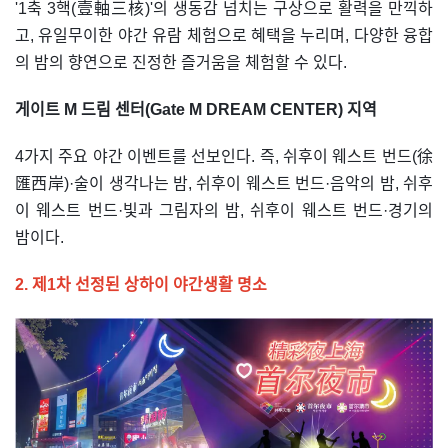
'1축 3핵(壹軸三核)'의 생동감 넘치는 구상으로 활력을 만끽하
고, 유일무이한 야간 유람 체험으로 혜택을 누리며, 다양한 융합
의 밤의 향연으로 진정한 즐거움을 체험할 수 있다.
게이트 M 드림 센터(Gate M DREAM CENTER) 지역
4가지 주요 야간 이벤트를 선보인다. 즉, 쉬후이 웨스트 번드(徐
匯西岸)·술이 생각나는 밤, 쉬후이 웨스트 번드·음악의 밤, 쉬후
이 웨스트 번드·빛과 그림자의 밤, 쉬후이 웨스트 번드·경기의
밤이다.
2. 제1차 선정된 상하이 야간생활 명소