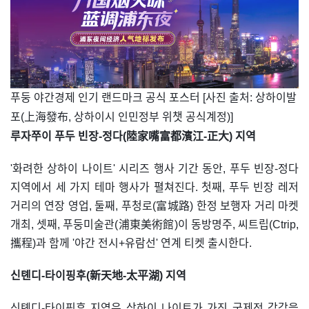
​푸둥 야간경제 인기 랜드마크 공식 포스터 [사진 출처: 상하이발
포(上海發布, 상하이시 인민정부 위챗 공식계정)]
루자쭈이 푸두 빈장-정다(陸家嘴富都濱江-正大) 지역
'화려한 상하이 나이트' 시리즈 행사 기간 동안, 푸두 빈장-정다
지역에서 세 가지 테마 행사가 펼쳐진다. 첫째, 푸두 빈장 레저
거리의 연장 영업, 둘째, 푸청로(富城路) 한정 보행자 거리 마켓
개최, 셋째, 푸둥미술관(浦東美術館)이 동방명주, 씨트립(Ctrip,
攜程)과 함께 '야간 전시+유람선' 연계 티켓 출시한다.
신톈디-타이핑후(新天地-太平湖) 지역
신톈디-타이핑후 지역은 상하이 나이트가 가진 국제적 감각을