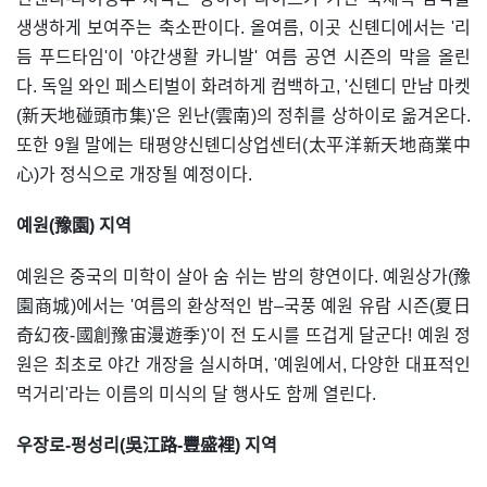
생생하게 보여주는 축소판이다. 올여름, 이곳 신톈디에서는 '리
듬 푸드타임'이 '야간생활 카니발' 여름 공연 시즌의 막을 올린
다. 독일 와인 페스티벌이 화려하게 컴백하고, '신톈디 만남 마켓
(新天地碰頭市集)'은 윈난(雲南)의 정취를 상하이로 옮겨온다.
또한 9월 말에는 태평양신톈디상업센터(太平洋新天地商業中
心)가 정식으로 개장될 예정이다.
예원(豫園) 지역
예원은 중국의 미학이 살아 숨 쉬는 밤의 향연이다. 예원상가(豫
園商城)에서는 '여름의 환상적인 밤–국풍 예원 유람 시즌(夏日
奇幻夜-國創豫宙漫遊季)'이 전 도시를 뜨겁게 달군다! 예원 정
원은 최초로 야간 개장을 실시하며, '예원에서, 다양한 대표적인
먹거리'라는 이름의 미식의 달 행사도 함께 열린다.
우장로-펑성리(吳江路-豐盛裡) 지역