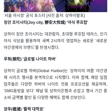
​'서울 야시장' 공식 포스터 [사진 출처: 상하이발포]
징안 조이시티(Joy city, 靜安大悅城) '야식 루프탑'
상하이 징안 조이시티는 대관람차, 초대형 루프탑 테라스, 인기
야식 식당을 활용하여 새벽 2시까지 영업하는 새로운 '새로운
야간경제의 브랜드'를 탄생시켰다.
푸퉈(普陀) '글로벌 나이트 하버'
상하이 글로벌 하버(Global Harbor)는 '상하이의 여름' 야간경
제 시리즈 행사를 본격적으로 시작했다. 이와 함께, 매장 입점
업주들은 다양한 하버의 나이트 전용 프로모션을 제공하며,
'SMG동방을 보다' 채널 및 상하이은행과 손잡고 행사 기간 중
소비 금액별 할인 등 다양한 혜택도 함께 선보인다.
양푸(楊浦) '활력 대학로'