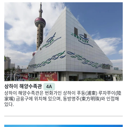
상하이 해양수족관
4A
상하이 해양수족관은 번화가인 상하이 푸둥(浦東) 루자쭈이(陸
家嘴) 금융구에 위치해 있으며, 동방명주(東方明珠)와 인접해
있다.