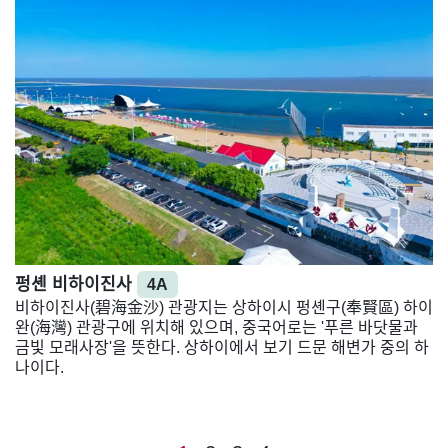
펑셴 비하이진사
4A
비하이진사(碧海金沙) 관광지는 상하이시 펑셴구(奉賢區) 하이
완(海灣) 관광구에 위치해 있으며, 중국어로는 '푸른 바닷물과
금빛 모래사장'을 뜻한다. 상하이에서 보기 드문 해변가 중의 하
나이다.