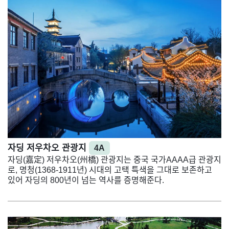
자딩 저우차오 관광지
4A
자딩(嘉定) 저우차오(州橋) 관광지는 중국 국가AAAA급 관광지
로, 명청(1368-1911년) 시대의 고택 특색을 그대로 보존하고
있어 자딩의 800년이 넘는 역사를 증명해준다.