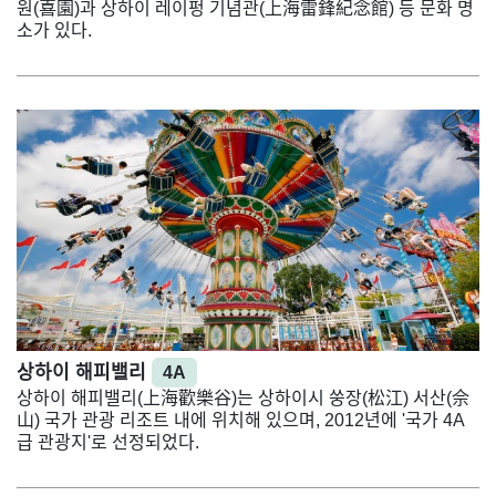
원(喜園)과 상하이 레이펑 기념관(上海雷鋒紀念館) 등 문화 명
소가 있다.
상하이 해피밸리
4A
상하이 해피밸리(上海歡樂谷)는 상하이시 쑹장(松江) 서산(佘
山) 국가 관광 리조트 내에 위치해 있으며, 2012년에 '국가 4A
급 관광지'로 선정되었다.