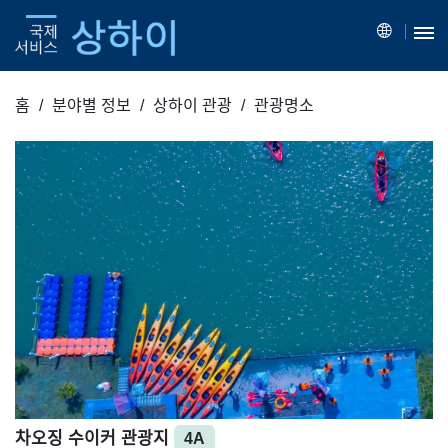
홈
분야별 정보
상하이 관광
관광명소
차오징 수이커 관광지
4A