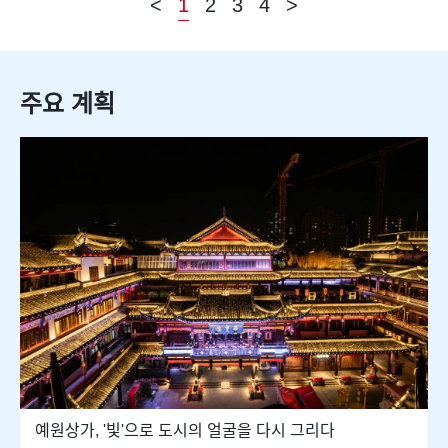
<
1
2
3
4
>
주요 계획
예원상가, '빛'으로 도시의 얼굴을 다시 그리다