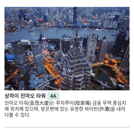
상하이 진마오 타워
4A
진마오 타워(金茂大廈)는 루자쭈이(陸家嘴) 금융 무역 중심지
에 위치해 있으며, 맞은편에 있는 유명한 와이탄(外灘)을 내려
다볼 수 있다.