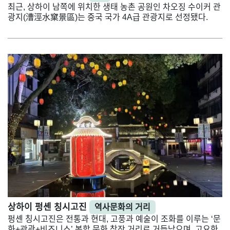
최근, 상하이 남쪽에 위치한 생태 농촌 공원인 차오징 수이커 관
광지(漕涇水窠景區)는 중국 국가 4A급 관광지로 선정됐다.
상하이 펑셴 칭시고진
역사문화의 거리
펑셴 칭시고진은 전통과 현대, 고풍과 예술이 조화를 이루는 ‘문
화+관광+비즈니스’ 복합 문화 창작 거리로 거듭났으며, 고요한