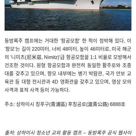
동방록주 캠프에는 거대한 '항공모함' 한 척이 정박해 있다. 이
'항모'는 길이 220미터, 너비 48미터, 높이 46미터로, 미국 해군
의 '니미츠(尼米兹, Nimitz)'급 항공모함을 1:1 비율로 모방해서
건조한 것이다. 원형 항공모함과 완전히 동일한 활주로와 조종
대를 갖추고 있으며, 항모 내부에는 병기 박람관, 국가 안보 교
육관 등 대형 전시관과 4D 영화관을 갖추고 있으며, 영상 모의
사격과 표적 사격 등이 가능하다.
주소: 상하이시 칭푸구(青浦區) 후칭공로(滬青公路) 6888호
출처: 상하이시 청소년 교외 활동 캠프 – 동방록주 공식 웹사이