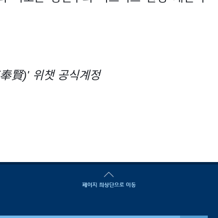
奉賢)' 위챗 공식계정