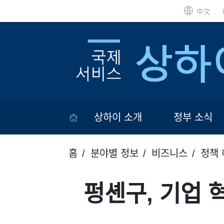
中文
상하이 소개
정부 소식
홈
분야별 정보
비즈니스
정책 
펑셴구, 기업 