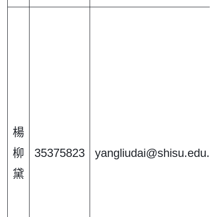
楊
柳
35375823
yangliudai@shisu.edu.c
黛