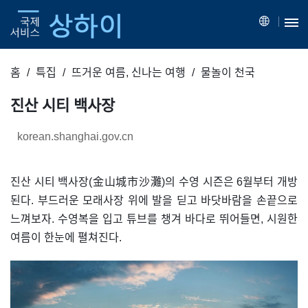
홈
특집
뜨거운 여름, 신나는 여행
물놀이 천국
진산 시티 백사장
korean.shanghai.gov.cn
진산 시티 백사장(金山城市沙灘)의 수영 시즌은 6월부터 개방
된다. 부드러운 모래사장 위에 발을 딛고 바닷바람을 손끝으로
느껴보자. 수영복을 입고 튜브를 챙겨 바다로 뛰어들면, 시원한
여름이 한눈에 펼쳐진다.