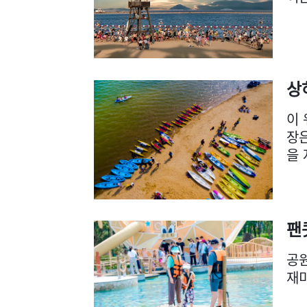
상
이 
장은
을 
팬
공원
재