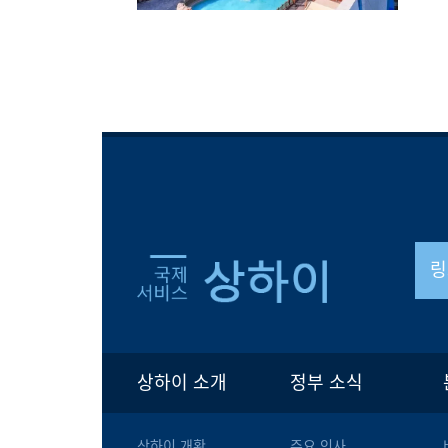
링
상하이 소개
정부 소식
상하이 개황
주요 인사