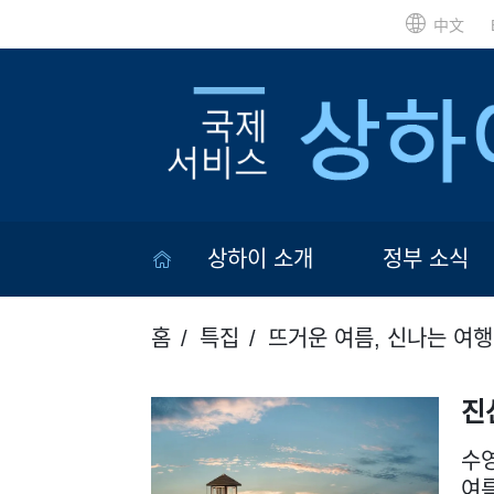
中文
상하이 소개
정부 소식
홈
특집
뜨거운 여름, 신나는 여행
진
수영
여