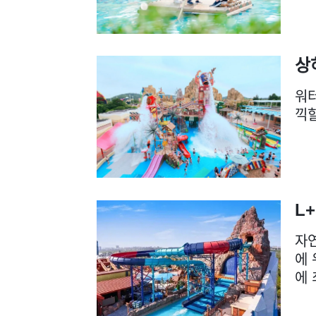
상
워
끽할
L
자연
에 
에 