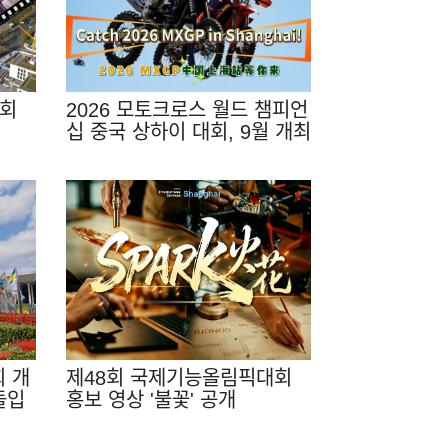
대회
2026 모토크로스 월드 챔피언
십 중국 상하이 대회, 9월 개최
 개
제48회 국제기능올림픽대회
돌입
홍보 영상 '불꽃' 공개