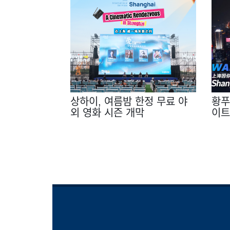
상하이, 여름밤 한정 무료 야
황푸장
외 영화 시즌 개막
이트