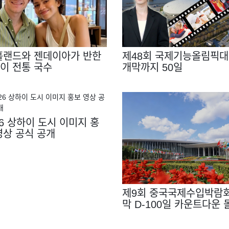
홀랜드와 젠데이아가 반한
제48회 국제기능올림픽
이 전통 국수
개막까지 50일
26 상하이 도시 이미지 홍
영상 공식 공개
제9회 중국국제수입박람회
막 D-100일 카운트다운 