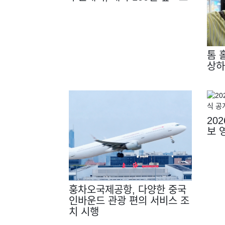
톰 
상하
20
보 
훙차오국제공항, 다양한 중국
인바운드 관광 편의 서비스 조
치 시행