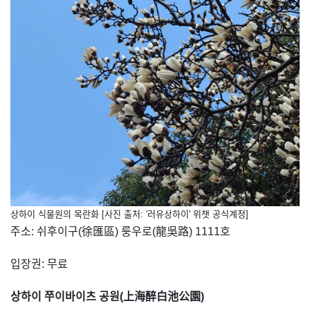
상하이 식물원의 목란화 [사진 출처: '러유상하이' 위챗 공식계정]
주소: 쉬후이구(徐匯區) 룽우로(龍吳路) 1111호
입장권: 무료
상하이 쭈이바이츠 공원(上海醉白池公園)