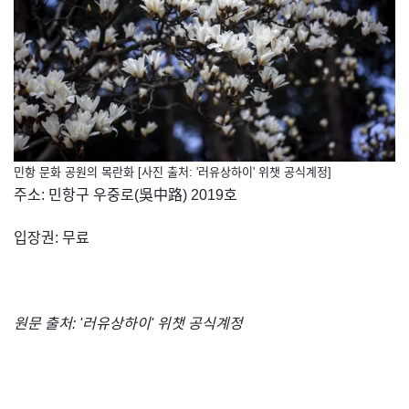
민항 문화 공원의 목란화 [사진 출처: '러유상하이' 위챗 공식계정]
주소: 민항구 우중로(吳中路) 2019호
입장권: 무료
원문 출처: '러유상하이' 위챗 공식계정