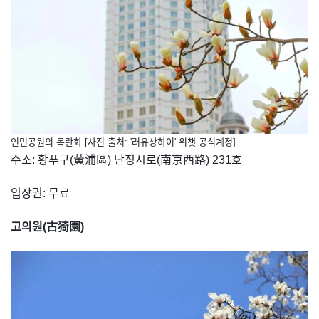
인민공원의 목란화 [사진 출처: '러유상하이' 위챗 공식계정]
주소: 황푸구(黃浦區) 난징시로(南京西路) 231호
입장권: 무료
고의원(古猗園)