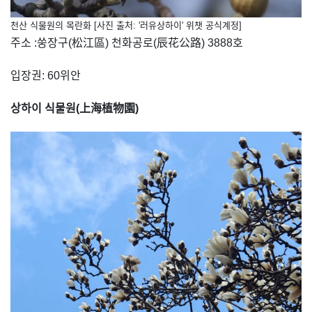
천산 식물원의 목란화 [사진 출처: '러유상하이' 위챗 공식계정]
주소 :쑹장구(松江區) 천화공로(辰花公路) 3888호
입장권: 60위안
상하이 식물원(
上海植物園
)