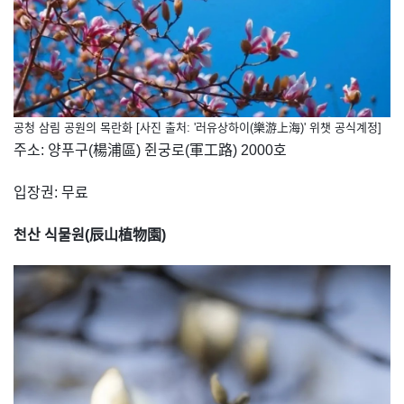
공청 삼림 공원의 목란화 [사진 출처: '러유상하이(樂游上海)' 위챗 공식계정]
주소: 양푸구(楊浦區) 쥔궁로(軍工路) 2000호
입장권: 무료
천산 식물원(辰山植物園)