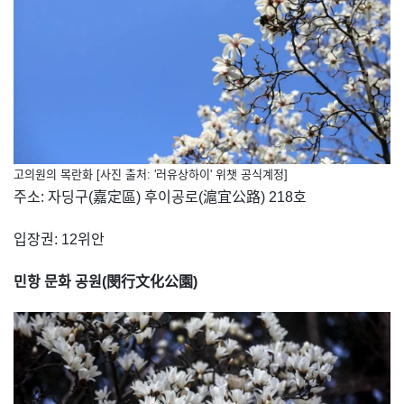
고의원의 목란화 [사진 출처: '러유상하이' 위챗 공식계정]
주소: 자딩구(嘉定區) 후이공로(滬宜公路) 218호
입장권: 12위안
민항 문화 공원(閔行文化公園)