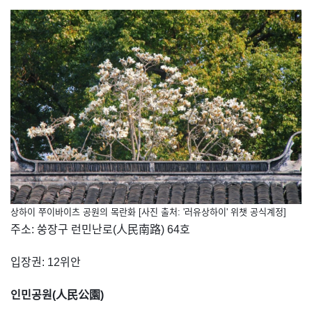
상하이 쭈이바이츠 공원의 목란화 [사진 출처: '러유상하이' 위챗 공식계정]
주소: 쑹장구 런민난로(人民南路) 64호
입장권: 12위안
인민공원(
人民公園
)