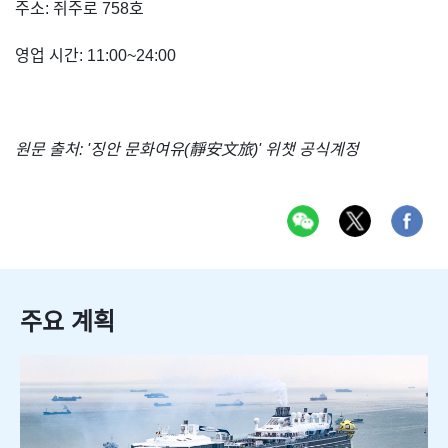
주소: 쥐주로 758호
영업 시간: 11:00~24:00
원문 출처: '징안 문화여유(靜安文旅)' 위챗 공식계정
주요 계획