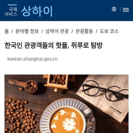
홈
분야별 정보
상하이 관광
관광활동
도보 코스
한국인 관광객들의 핫플, 쥐루로 탐방
korean.shanghai.gov.cn