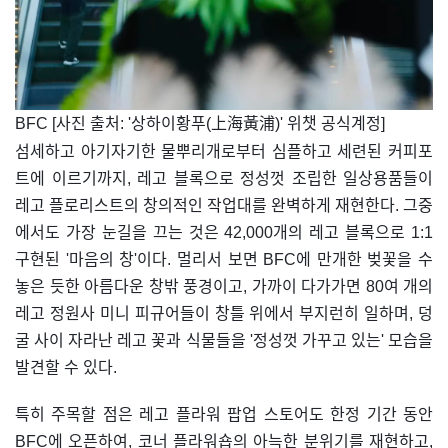
BFC [사진 출처: '상하이황푸(上海黃浦)' 위챗 공식계정]
섬세하고 아기자기한 물뿌리개로부터 심플하고 세련된 커피포
트에 이르기까지, 레고 블록으로 정성껏 조립한 일상용품들이
레고 플로리스트의 창의적인 작업대를 완벽하게 재현한다. 그중
에서도 가장 눈길을 끄는 것은 42,000개의 레고 블록으로 1:1
구현된 '마음의 창'이다. 멀리서 보면 BFC에 만개한 벚꽃을 수
놓은 듯한 아름다운 창밖 풍경이고, 가까이 다가가면 80여 개의
레고 정원사 미니 피규어들이 창틀 위에서 부지런히 일하며, 덩
굴 사이 자라난 레고 꽃과 식물들을 '정성껏 가꾸고 있는' 모습을
발견할 수 있다.
특히 주목할 점은 레고 플라워 팝업 스토어도 한정 기간 동안
BFC에 오픈하여, 코너 플라워숍의 아늑한 분위기를 재현하고,