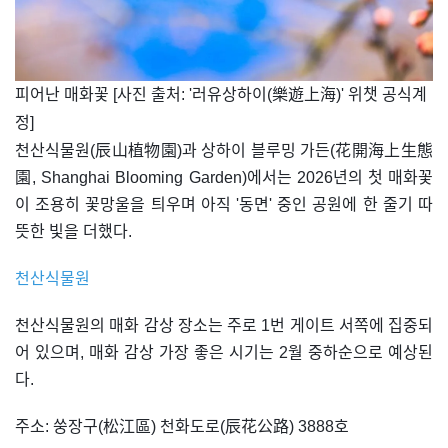
​피어난 매화꽃 [사진 출처: '러유상하이(樂遊上海)' 위챗 공식계
정]
천산식물원(辰山植物園)과 상하이 블루밍 가든(花開海上生態
園, Shanghai Blooming Garden)에서는 2026년의 첫 매화꽃
이 조용히 꽃망울을 틔우며 아직 '동면' 중인 공원에 한 줄기 따
뜻한 빛을 더했다.
천산식물원
천산식물원의 매화 감상 장소는 주로 1번 게이트 서쪽에 집중되
어 있으며, 매화 감상 가장 좋은 시기는 2월 중하순으로 예상된
다.
주소: 쑹장구(松江區) 천화도로(辰花公路) 3888호