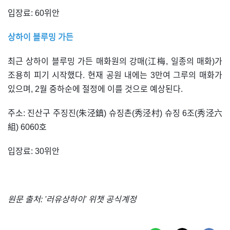
입장료: 60위안
상하이 블루밍 가든
최근 상하이 블루밍 가든 매화원의 강매(江梅, 일종의 매화)가
조용히 피기 시작했다. 현재 공원 내에는 3만여 그루의 매화가
있으며, 2월 중하순에 절정에 이를 것으로 예상된다.
주소: 진산구 주징진(朱泾鎮) 슈징촌(秀泾村) 슈징 6조(秀泾六
組) 6060호
입장료: 30위안
원문 출처: '러유상하이' 위챗 공식계정