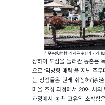
​허무촌(和睦村)의 허무 수변가 거리(和
상하이 도심을 둘러싼 농촌은 
으로 '역방향 매력'을 지닌 주무
는 상점들은 원래 쉬징허(徐泾
마을 조성 과정에서 20여 채의
과정에서 농촌 고유의 소박함