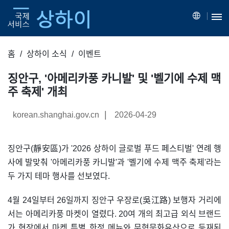
홈
상하이 소식
이벤트
징안구, '아메리카풍 카니발' 및 '벨기에 수제 맥
주 축제' 개최
|
korean.shanghai.gov.cn
2026-04-29
징안구(靜安區)가 '2026 상하이 글로벌 푸드 페스티벌' 연례 행
사에 발맞춰 '아메리카풍 카니발'과 '벨기에 수제 맥주 축제'라는
두 가지 테마 행사를 선보였다.
4월 24일부터 26일까지 징안구 우장로(吳江路) 보행자 거리에
서는 아메리카풍 마켓이 열렸다. 20여 개의 최고급 외식 브랜드
가 현장에서 마켓 특별 한정 메뉴와 무형문화유산으로 등재된